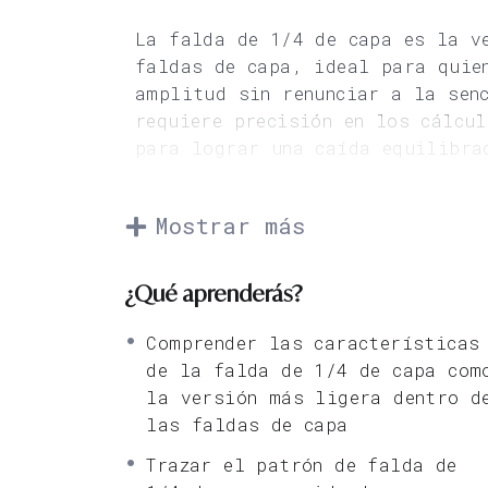
La falda de 1/4 de capa es la v
faldas de capa, ideal para quie
amplitud sin renunciar a la sen
requiere precisión en los cálcu
para lograr una caída equilibra
En esta lección aprenderás a el
capa, comprendiendo las proporc
Mostrar más
y la forma de optimizar el teji
permitirá dominar otra de las v
¿Qué aprenderás?
faldas de capa, ampliando tus r
patronaje industrial.
Comprender las características
de la falda de 1/4 de capa com
Materiales incluidos
la versión más ligera dentro d
las faldas de capa
2 vídeos explicativos
Trazar el patrón de falda de
Lección en PDF: patrón fald