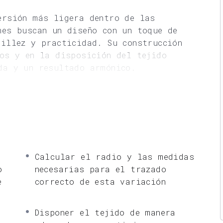
ersión más ligera dentro de las
nes buscan un diseño con un toque de
cillez y practicidad. Su construcción
los y en la disposición del tejido
da y un resultado armónico.
aborar el patrón de falda de 1/4 de
iones específicas, el trazado correcto
do en el corte. Este conocimiento te
ariaciones clave en la familia de
ecursos técnicos y creativos en el
Calcular el radio y las medidas
o
necesarias para el trazado
e
correcto de esta variación
Disponer el tejido de manera
a 1/4 capa