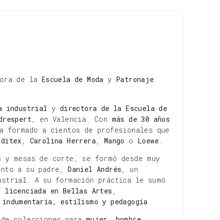
tora de la
Escuela de Moda
y
Patronaje
a industrial
y
directora de la Escuela de
drespert
, en Valencia. Con
más de 30 años
a formado a cientos de profesionales que
nditex
,
Carolina Herrera
,
Mango
o
Loewe
.
s y mesas de corte, se formó desde muy
nto a su padre,
Daniel Andrés
, un
ustrial. A su formación práctica le sumó
mo
licenciada en Bellas Artes
,
n
indumentaria, estilismo y pedagogía
.
 de colecciones para
mujer, hombre,