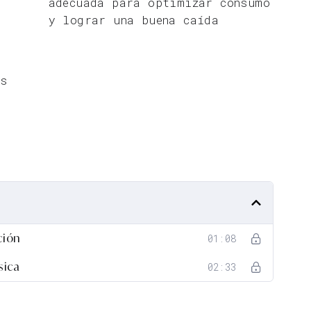
adecuada para optimizar consumo
y lograr una buena caída
os
ción
01:08
sica
02:33