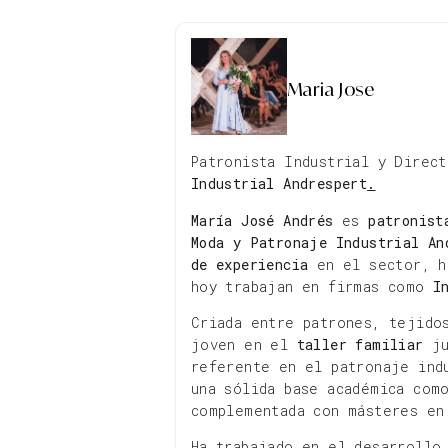
Maria Jose
Patronista Industrial y Direc
Industrial Andrespert
.
María José Andrés
es
patronist
Moda y Patronaje Industrial An
de experiencia
en el sector, h
hoy trabajan en firmas como
I
Criada entre patrones, tejido
joven en el
taller familiar
ju
referente en el patronaje ind
una sólida base académica co
complementada con másteres e
Ha trabajado en el desarrollo