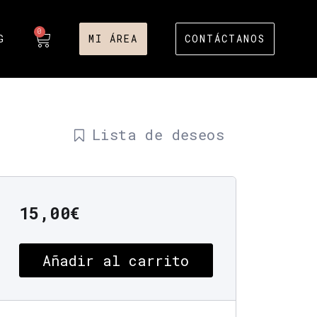
0
G
MI ÁREA
CONTÁCTANOS
Lista de deseos
15,00
€
Añadir al carrito