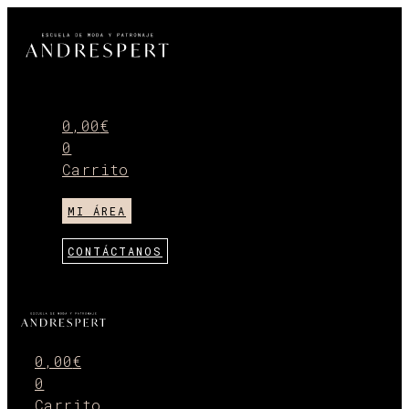
Ir
al
contenido
Menú
0,00
€
0
Carrito
MI ÁREA
CONTÁCTANOS
Menú
0,00
€
0
Carrito