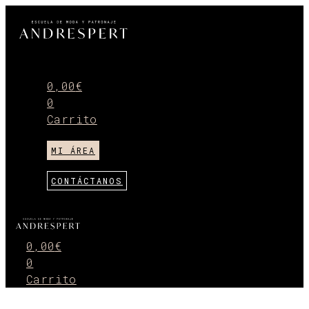
Ir
al
contenido
Menú
0,00
€
0
Carrito
MI ÁREA
CONTÁCTANOS
Menú
0,00
€
0
Carrito