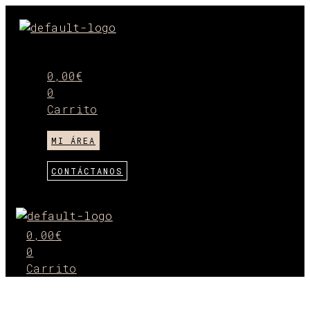
Ir
al
Menú
contenido
0,00
€
0
Carrito
MI ÁREA
CONTÁCTANOS
Menú
0,00
€
0
Carrito