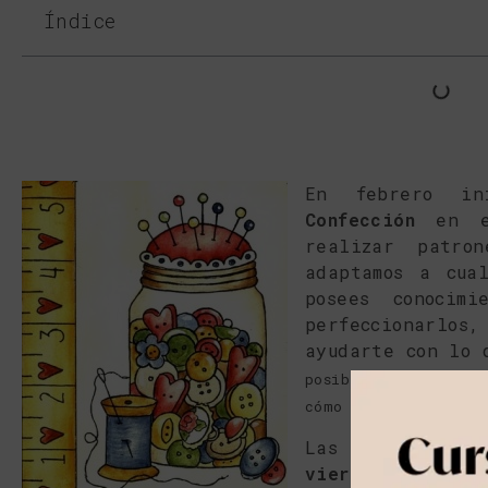
Índice
En febrero i
Confección
en el
realizar patro
adaptamos a cua
posees conocim
perfeccionarlos
ayudarte con lo
posibilidad de que v
cómo realizar los pa
Las clases ser
viernes por las 