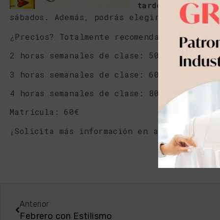
tardes de 16:00
sábados. Además, podrás elegir entre asis
¿Precios? Totalmente recomendables y adapt
2 horas semanales de clase: 50€/mes
3 horas semanales de clase: 60€/mes
4 horas semanales de clase: 80€/mes
Matrícula: 60€
¡Solicita más información en andrespert@an
Anterior
Febrero con Estilismo