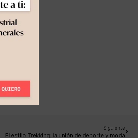
Siguiente
El estilo Trekking: la unión de deporte y moda