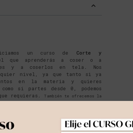
niciamos un curso de
Corte y
 que aprenderás a coser o a
nes y a coserlos en tela. Nos
lquier nivel, ya que tanto si ya
ientos en la materia y quieres
, como si partes desde 0, podemos
 que requieras.
También te ofrecemos la
engas con un diseño y te orientemos sobre
trones y coserlos.
án impartidas los
martes y los
mañanas de 10:00 a 13:00 o por las