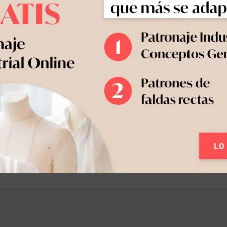
 a 19:00
, con posibilidad de los
ti
r un día o los dos.
ados a lo que necesites:
drespert.com!