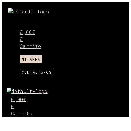
Ir
al
Menú
contenido
0,00
€
0
Carrito
MI ÁREA
CONTÁCTANOS
Menú
0,00
€
0
Carrito