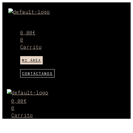
Ir
al
Menú
contenido
0,00
€
0
Carrito
MI ÁREA
CONTÁCTANOS
Menú
0,00
€
0
Carrito