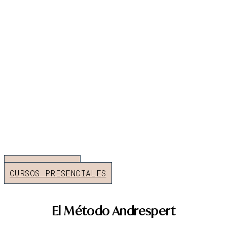
Escuela de Moda y Patronaje en
Valencia
Aprende con el método
Andrespert y conviértete en un
profesional de la moda
CURSOS ONLINE
CURSOS PRESENCIALES
El Método Andrespert