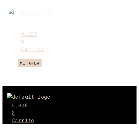
Ir
al
Menú
contenido
0,00
€
0
Carrito
MI ÁREA
CONTÁCTANOS
Menú
0,00
€
0
Carrito