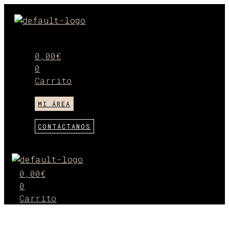
Ir
al
Menú
contenido
0,00
€
0
Carrito
MI ÁREA
CONTÁCTANOS
Menú
0,00
€
0
Carrito