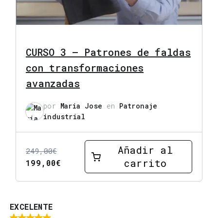
CURSO 3 – Patrones de faldas
con transformaciones
avanzadas
por
Maria Jose
en
Patronaje
industrial
Añadir al
249,00
€
carrito
El
El
199,00
€
precio
precio
original
actual
era:
es:
EXCELENTE
249,00€.
199,00€.