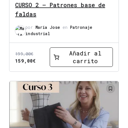
CURSO 2 – Patrones base de
faldas
por
Maria Jose
en
Patronaje
industrial
Añadir al
199,00
€
carrito
El
El
159,00
€
precio
precio
original
actual
era:
es:
199,00€.
159,00€.