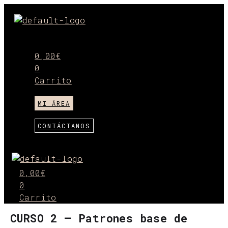
Ir
al
Menú
contenido
0,00
€
0
Carrito
MI ÁREA
CONTÁCTANOS
Menú
0,00
€
0
Carrito
CURSO 2 – Patrones base de