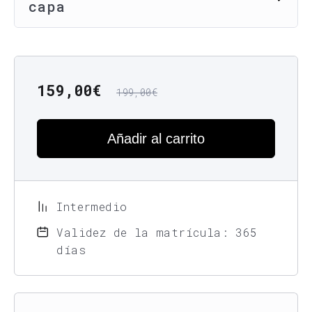
capa
159,00
€
199,00
€
Añadir al carrito
Intermedio
Validez de la matrícula: 365
días