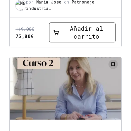
por
Maria Jose
en
Patronaje
industrial
Añadir al
119,00
€
carrito
El
El
75,00
€
precio
precio
original
actual
era:
es:
119,00€.
75,00€.