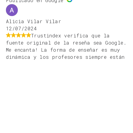
Publicado en Google
Alicia Vilar Vilar
12/07/2024
Trustindex verifica que la
fuente original de la reseña sea Google.
Me encanta! La forma de enseñar es muy
dinámica y los profesores siempre están
atentos
Publicado en Google
Giselle Carvajal
10/07/2024
Trustindex verifica que la
fuente original de la reseña sea Google.
Soy Patronista de moda y he venido a
aprender el manejo de las herramientas