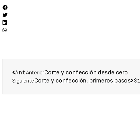
Ant
Corte y confección desde cero
Anterior
S
Corte y confección: primeros pasos
Siguiente