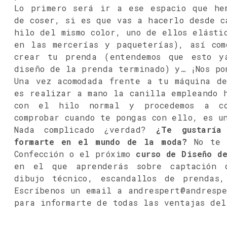
Lo primero será ir a ese espacio que he
de coser, si es que vas a hacerlo desde c
hilo del mismo color, uno de ellos elásti
en las mercerías y paqueterías), así co
crear tu prenda (entendemos que esto y
diseño de la prenda terminado) y… ¡Nos po
Una vez acomodada frente a tu máquina d
es realizar a mano la canilla empleando 
con el hilo normal y procedemos a co
comprobar cuando te pongas con ello, es 
Nada complicado ¿verdad?
¿Te gustaría
formarte en el mundo de la moda?
No te p
Confección o el próximo
curso de Diseño d
en el que aprenderás sobre captación d
dibujo técnico, escandallos de prendas
Escríbenos un email a andrespert@andresp
para informarte de todas las ventajas del