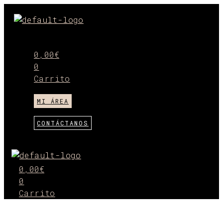
Ir
al
Menú
contenido
0,00
€
0
Carrito
MI ÁREA
CONTÁCTANOS
Menú
0,00
€
0
Carrito