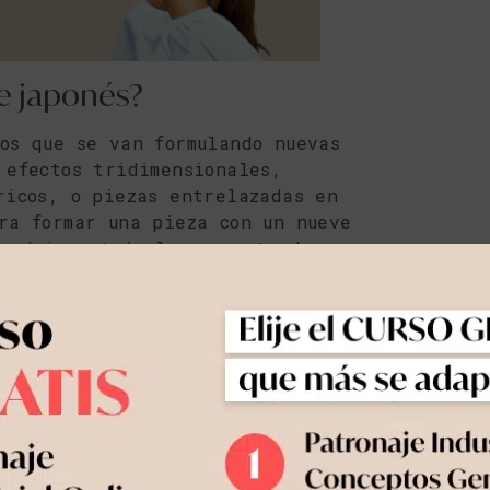
je japonés?
os que se van formulando nuevas
 efectos tridimensionales,
ricos, o piezas entrelazadas en
ra formar una pieza con un nueve
e dejar atrás lo que entendemos
uevo concepto donde no hay
 nombrar a alguno de sus
a Rei Kawakubo, la cual ha llevado
os rompen con los valores
ra una nueva moda experimental,
. Podemos contemplar sus diseños