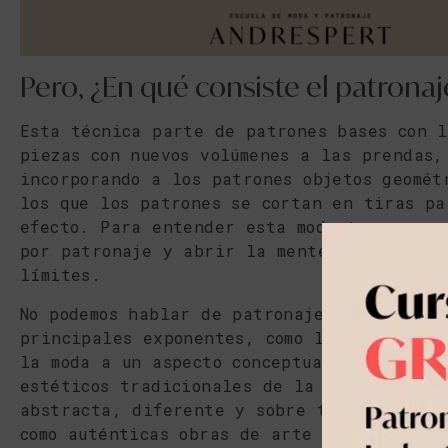
Pero, ¿En qué consiste el patrona
Esta técnica parte de patrones bases con l
piezas con nuevos volúmenes a las prendas,
incorporando a los patrones objetos geomét
los que los patrones se cortan en tiras pa
efecto. Para entender esta moda tenemos qu
por patronaje y abrir la mente hacia un n
límites.
No podemos hablar de patronaje japonés sin
principales exponentes, como la diseñador
la moda a un aspecto conceptual. Sus diseñ
estéticos tradicionales de la moda y muest
abstracta, diferente y sobre todo compleja
como auténticas obras de arte