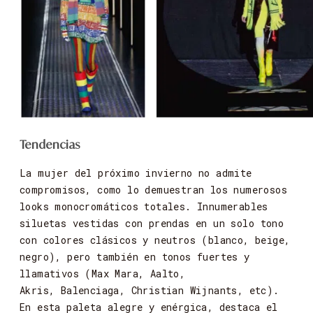
Tendencias
La mujer del próximo invierno no admite
compromisos, como lo demuestran los numerosos
looks
monocromáticos
totales.
Innumerables
siluetas
vestidas
con
prendas
en
un
solo
tono
con
colores
clásicos
y
neutros
(blanco,
beige,
negro),
pero
también
en
tonos
fuertes
y
llamativos
(Max
Mara,
Aalto,
Akris,
Balenciaga,
Christian
Wijnants,
etc).
En
esta
paleta
alegre
y
enérgica,
destaca
el