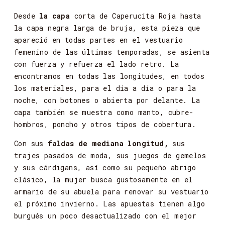
Desde
la
capa
corta
de
Caperucita
Roja
hasta
la
capa
negra
larga
de
bruja,
esta
pieza
que
apareció
en
todas
partes
en
el
vestuario
femenino
de
las
últimas
temporadas,
se
asienta
con
fuerza
y
refuerza
el
lado
retro.
La
encontramos
en
todas
las
longitudes,
en
todos
los
materiales,
para
el
día
a
día
o
para
la
noche, con
botones
o
abierta
por
delante.
La
capa
también
se
muestra
como
manto,
cubre-
hombros,
poncho
y otros
tipos
de
cobertura.
Con
sus
faldas
de
mediana
longitud,
sus
trajes
pasados
de
moda,
sus
juegos
de
gemelos
y
sus
cárdigans, así
como
su
pequeño
abrigo
clásico,
la
mujer
busca
gustosamente
en
el
armario
de
su
abuela
para
renovar su
vestuario
el
próximo
invierno.
Las
apuestas
tienen
algo
burgués
un
poco
desactualizado
con
el
mejor