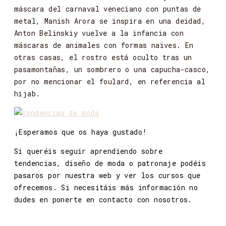
máscara
del
carnaval
veneciano
con
puntas
de
metal,
Manish
Arora
se
inspira
en
una
deidad,
Anton
Belinskiy
vuelve
a
la
infancia
con
máscaras
de
animales
con
formas
naïves.
En
otras
casas, el
rostro
está
oculto
tras
un
pasamontañas,
un
sombrero
o
una
capucha-casco,
por
no
mencionar
el
foulard,
en
referencia al
hijab.
¡Esperamos que os haya gustado!
Si
queréis
seguir
aprendiendo
sobre
tendencias,
diseño
de
moda
o
patronaje
podéis
pasaros
por
nuestra
web y
ver
los
cursos
que
ofrecemos.
Si
necesitáis
más
información
no
dudes
en
ponerte
en
contacto
con
nosotros.