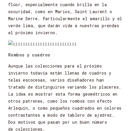
flúor,
especialmente
cuando
br
illa
en
la
oscurida
d
,
c
omo
en
M
ar
io
s
,
S
ai
n
t
Lau
r
e
n
t
o
M
ar
ine
S
er
r
e
.
P
a
r
ticular
me
n
t
e
el
amar
illo
y
el
v
e
r
de
lima,
que
darán
vida
a
nuestras
prendas
el
próximo
invierno.
Rombos y cuadros
Aunque
las
colecciones
para
el
próximo
invierno
todavía
están
llenas
de
cuadros
y
telas
escocesas,
varios diseñadores
han
tratado
de
distinguirse
variando
los
placeres.
La
idea
es
mostrar
esta
forma
geométricos
en
otros
patrones,
como
los
rombos
con
efecto
Arlequín,
o
como
pequeños
cuadrados
en
colores
contrastantes
a
modo
de
tablero
de
ajedrez.
Dos
motivos
que
pasan
por
un
buen
número
de
colecciones.