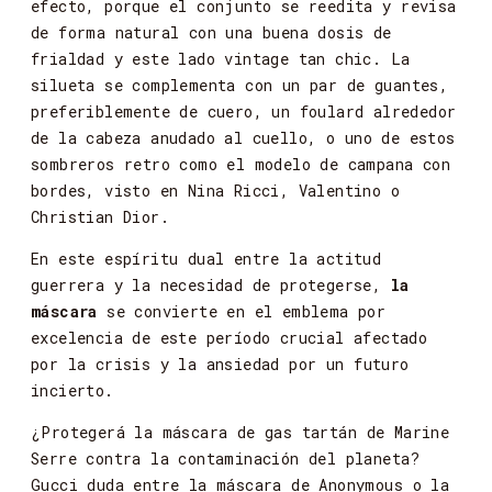
efecto,
porque
el
conjunto
se
reedita
y
revisa
de
forma
natural
con
una
buena
dosis
de
frialdad
y
este
lado vintage
tan
chic.
La
silueta
se
complementa
con
un
par
de
guantes,
preferiblemente
de
cuero,
un
foulard alrededor
de
la
cabeza
anudado
al
cuello,
o
uno
de
estos
sombreros
retro
como
el
modelo
de
campana
con
bordes,
visto
en
Nina
Ricci,
Valentino
o
Christian
Dior.
En
este
espíritu
dual
entre
la
actitud
guerrera
y
la
necesidad
de
protegerse,
la
máscara
se
convierte
en
el emblema
por
excelencia
de
este
período
crucial
afectado
por
la
crisis
y
la
ansiedad
por
un
futuro
incierto.
¿Protegerá
la
máscara
de
gas
tartán
de
Marine
Serre
contra
la
contaminación
del
planeta?
Gucci
duda
entre
la
máscara
de
Anonymous
o
la